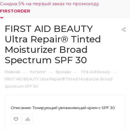
Скидка 5% на первый заказ по промокоду
FIRSTORDER
FIRST AID BEAUTY
0
Ultra Repair® Tinted
Moisturizer Broad
Spectrum SPF 30
—
—
—
—
Главная
Каталог
Бренды
First Aid Beauty
FIRST AID BEAUTY Ultra Repair® Tinted Moisturizer Broad
Spectrum SPF 30
Описание:
Тонирующий увлажняющий крем с SPF 30