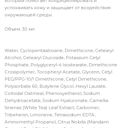
который помогает кондиционировать и
успокаивать кожу и защищает от воздействия
окружающей среды.
Объем: 30 мл
Water, Cyclopentasiloxane, Dimethicone, Cetearyl
Alcohol, Cetearyl Glucoside, Potassium Cetyl
Phosphate, Polyglyceryl-4 Isostearate, Dimethicone
Crosspolymer, Tocopheryl Acetate, Glycerin, Cetyl
PEG/PPG-10/1 Dimethicone, Cetyl Dimethicone,
Polysorbate 60, Butylene Glycol, Hexyl Laurate,
Colloidal Oatmeal, Phenoxyethanol, Sodium
Dehydroacetate, Sodium Hyaluronate, Camellia
Sinensis (White Tea) Leaf Extract, Carbomer,
Tribehenin, Limonene, Tetrasodium EDTA,
Aminomethyl Propanol, Citrus Nobilis (Mandarin