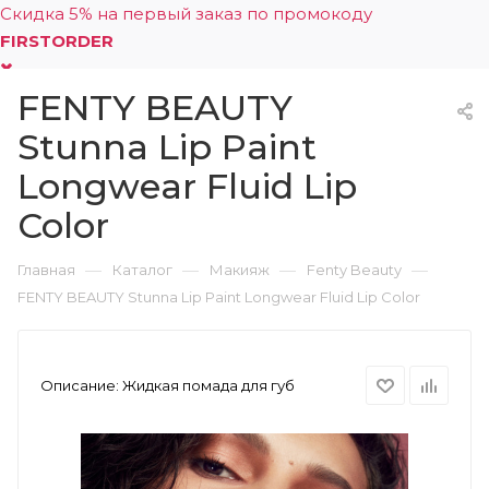
Скидка 5% на первый заказ по промокоду
FIRSTORDER
FENTY BEAUTY
0
Stunna Lip Paint
Longwear Fluid Lip
Color
—
—
—
—
Главная
Каталог
Макияж
Fenty Beauty
FENTY BEAUTY Stunna Lip Paint Longwear Fluid Lip Color
Описание:
Жидкая помада для губ