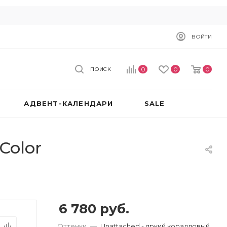
ВОЙТИ
0
0
0
ПОИСК
АДВЕНТ-КАЛЕНДАРИ
SALE
Color
6 780
руб.
Оттенки
—
Unattached - яркий коралловый