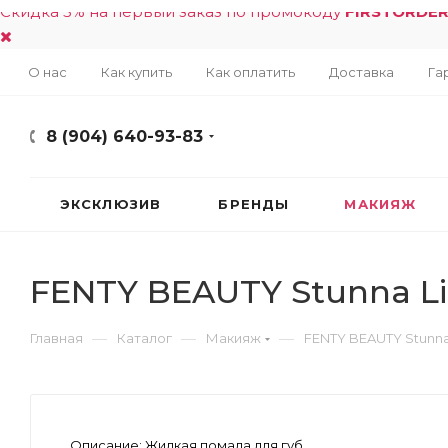
Скидка 5% на первый заказ по промокоду
FIRSTORDE
О нас
Как купить
Как оплатить
Доставка
Га
8 (904) 640-93-83
ЭКСКЛЮЗИВ
БРЕНДЫ
МАКИЯЖ
FENTY BEAUTY Stunna Lip
—
—
—
Главная
Каталог
Макияж
FENTY BEAUTY Stunna L
Описание:
Жидкая помада для губ