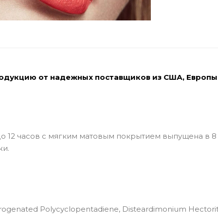
родукцию от надежных поставщиков из США, Европы
до 12 часов с мягким матовым покрытием выпущена в 8
жи.
ydrogenated Polycyclopentadiene, Disteardimonium Hectorit