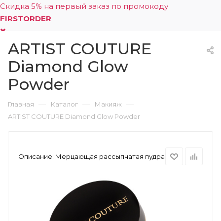
Скидка 5% на первый заказ по промокоду
FIRSTORDER
ARTIST COUTURE
0
Diamond Glow
Powder
—
—
—
Главная
Каталог
Макияж
ARTIST COUTURE Diamond Glow Powder
Описание:
Мерцающая рассыпчатая пудра