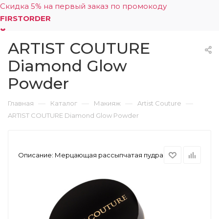
Скидка 5% на первый заказ по промокоду
FIRSTORDER
ARTIST COUTURE
0
Diamond Glow
Powder
—
—
—
—
Главная
Каталог
Макияж
Artist Couture
ARTIST COUTURE Diamond Glow Powder
Описание:
Мерцающая рассыпчатая пудра