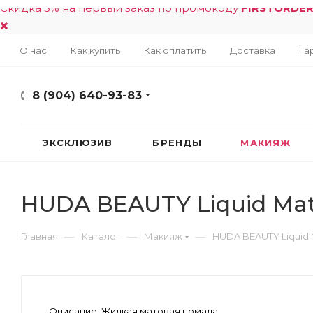
Скидка 5% на первый заказ по промокоду
FIRSTORDE
О нас
Как купить
Как оплатить
Доставка
Га
8 (904) 640-93-83
ЭКСКЛЮЗИВ
БРЕНДЫ
МАКИЯЖ
HUDA BEAUTY Liquid Mat
—
—
—
Главная
Каталог
Макияж
HUDA BEAUTY Liquid 
Описание:
Жидкая матовая помада