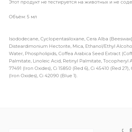
Этот продукт не тестируется на животных и не сод
Объём: 5 мл
Isododecane, Cyclopentasiloxane, Cera Alba (Beeswax), 
Disteardimonium Hectorite, Mica, Ethanol/Ethyl Alcohol
Water, Phospholipids, Coffea Arabica Seed Extract (Coffe
Palmitate, Linoleic Acid, Retinyl Palmitate, Tocopheryl 
77491 (Iron Oxides), Ci 15850 (Red 6), Ci 45410 (Red 27), 
(Iron Oxides), Ci 42090 (Blue 1).