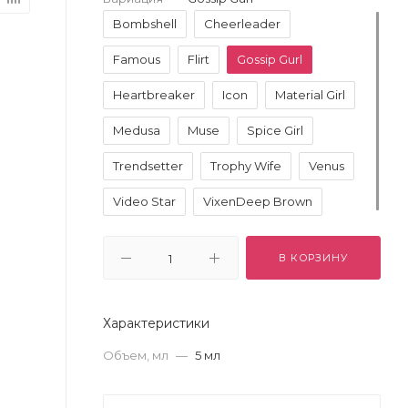
Bombshell
Cheerleader
Famous
Flirt
Gossip Gurl
Heartbreaker
Icon
Material Girl
Medusa
Muse
Spice Girl
Trendsetter
Trophy Wife
Venus
Video Star
VixenDeep Brown
В КОРЗИНУ
Характеристики
Объем, мл
—
5 мл