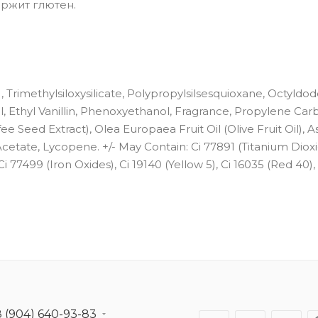
ержит глютен.
Trimethylsiloxysilicate, Polypropylsilsesquioxane, Octyldod
, Ethyl Vanillin, Phenoxyethanol, Fragrance, Propylene Car
e Seed Extract), Olea Europaea Fruit Oil (Olive Fruit Oil), A
Acetate, Lycopene. +/- May Contain: Ci 77891 (Titanium Dioxi
Ci 77499 (Iron Oxides), Ci 19140 (Yellow 5), Ci 16035 (Red 40),
8 (904) 640-93-83