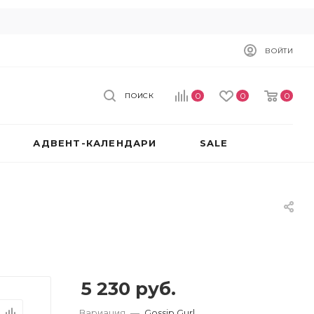
ВОЙТИ
0
0
0
ПОИСК
АДВЕНТ-КАЛЕНДАРИ
SALE
5 230
руб.
Вариация
—
Gossip Gurl