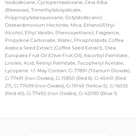
Isododecane, Cyclopentasiloxane, Cera Alba
(Beeswax), Trimethylsiloxysilicate,
Polypropylsilsesquioxane, Octyldodecanol,
Disteardimonium Hectorite, Mica, Ethanol/Ethyl
Alcohol, Ethyl Vanillin, Phenoxyethanol, Fragrance,
Propylene Carbonate, Water, Phospholipids, Coffea
Arabica Seed Extract (Coffee Seed Extract), Olea
Europaea Fruit Oil (Olive Fruit Oil), Ascorbyl Palmitate,
Linoleic Acid, Retinyl Palmitate, Tocopheryl Acetate,
Lycopene. +/- May Contain: Ci 77891 (Titanium Dioxide),
Ci 77491 (Iron Oxides), Ci 15850 (Red 6), Ci 45410 (Red
27), Ci 77499 (Iron Oxides), Ci 19140 (Yellow 5), Ci 16035
(Red 40), Ci 77492 (Iron Oxides), Ci 42090 (Blue 1).