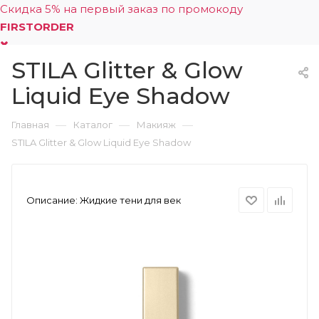
Скидка 5% на первый заказ по промокоду
FIRSTORDER
STILA Glitter & Glow
0
Liquid Eye Shadow
—
—
—
Главная
Каталог
Макияж
STILA Glitter & Glow Liquid Eye Shadow
Описание:
Жидкие тени для век