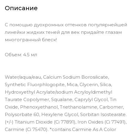
Molten Midnight - чёрный с
серебряным и золотым
Описание
переливом
Perlina - переливающийся белый
С помощью дуохромных оттенков популярнейшей
дуохром с голубым и розовым
блеском
линейки жидких теней для век придайте глазам
многогранный блеск!
Rose Gold Retro - розово-золотой
с серебром
Объем: 4.5 мл
Sea Siren - ярко-лавандовый
дуохром с голубым переливом
Smoky Storm - холодный
Water/aqua/eau, Calcium Sodium Borosilicate,
оловянный с серебром
Synthetic Fluorphlogopite, Mica, Glycerin, Silica,
Smoldering Satin - тёплый
Hydroxyethyl Acrylate/sodium Acryloyldimethyl
бронзово-бежевый с
серебряным переливом
Taurate Copolymer, Squalane, Caprylyl Glycol, Tin
Oxide, Phenoxyethanol, Triethanolamine, Carbomer,
Sunset Cove - холодный розовый
Polysorbate 60, Hexylene Glycol, Sorbitan Isostearate.
дуохром с переливом в золотой и
жемчужный
(+/-) Titanium Dioxide (Ci 77891), Iron Oxides (Ci 77491),
Carmine (Ci 75470). *contains Carmine As A Color
Wanderlust - золотистый с нежным