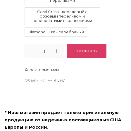
переливами
Coral Crush - кораловый с
розовым переливом и
зеленоватыми вкраплениями
Diamond Dust - серебряный
Enchantress - персиковый дуохром
с переливом в розовый и золото
В КОРЗИНУ
Fairy Tail - стальной дуохром с
золотом и переливом в
лавандовый и жемчужный
Характеристики
Gold Goddess - золото с
Объем, мл
—
4.5 мл
серебристым отливом
Into the Blue - глубокий синий
дуохром с переливом в
фиолетово-жемчужный
* Наш магазин продает только оригинальную
Kitten Karma - цвет шампанского с
продукцию от надежных поставщиков из США,
серебристым и медным отливом
Европы и России.