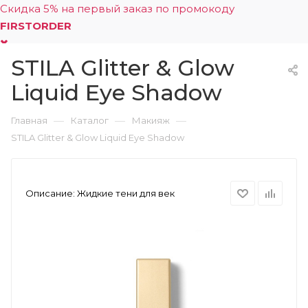
Скидка 5% на первый заказ по промокоду
FIRSTORDER
STILA Glitter & Glow
0
Liquid Eye Shadow
—
—
—
Главная
Каталог
Макияж
STILA Glitter & Glow Liquid Eye Shadow
Описание:
Жидкие тени для век