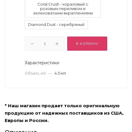
Coral Crush - кораловый с
розовым переливом и
зеленоватыми вкраплениями
Diamond Dust - серебряный
Enchantress - персиковый дуохром
с переливом в розовый и золото
В КОРЗИНУ
Fairy Tail - стальной дуохром с
золотом и переливом в
лавандовый и жемчужный
Характеристики
Gold Goddess - золото с
Объем, мл
—
4.5 мл
серебристым отливом
Into the Blue - глубокий синий
дуохром с переливом в
фиолетово-жемчужный
* Наш магазин продает только оригинальную
Kitten Karma - цвет шампанского с
продукцию от надежных поставщиков из США,
серебристым и медным отливом
Европы и России.
Molten Midnight - чёрный с
серебряным и золотым