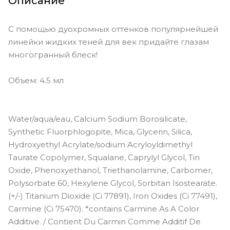
Описание
переливом
Perlina - переливающийся белый
С помощью дуохромных оттенков популярнейшей
дуохром с голубым и розовым
блеском
линейки жидких теней для век придайте глазам
многогранный блеск!
Rose Gold Retro - розово-золотой
с серебром
Объем: 4.5 мл
Sea Siren - ярко-лавандовый
дуохром с голубым переливом
Smoky Storm - холодный
Water/aqua/eau, Calcium Sodium Borosilicate,
оловянный с серебром
Synthetic Fluorphlogopite, Mica, Glycerin, Silica,
Smoldering Satin - тёплый
Hydroxyethyl Acrylate/sodium Acryloyldimethyl
бронзово-бежевый с
серебряным переливом
Taurate Copolymer, Squalane, Caprylyl Glycol, Tin
Oxide, Phenoxyethanol, Triethanolamine, Carbomer,
Sunset Cove - холодный розовый
Polysorbate 60, Hexylene Glycol, Sorbitan Isostearate.
дуохром с переливом в золотой и
жемчужный
(+/-) Titanium Dioxide (Ci 77891), Iron Oxides (Ci 77491),
Carmine (Ci 75470). *contains Carmine As A Color
Wanderlust - золотистый с нежным
розовым переливом
Additive. / Contient Du Carmin Comme Additif De