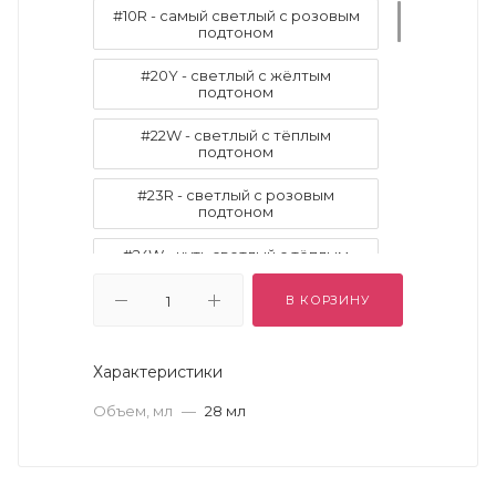
#10R - самый светлый с розовым
подтоном
#20Y - светлый с жёлтым
подтоном
#22W - светлый с тёплым
подтоном
#23R - светлый с розовым
подтоном
#24W - чуть светлый с тёплым
подтоном
В КОРЗИНУ
#25NY - светлый с нейтрально-
жёлтым подтоном
Характеристики
#26Y - чуть светлый с жёлтым
подтоном
Объем, мл
—
28 мл
#27WY - светлый с тёпло-жёлтым
подтоном
#30W - светлый переходящий в