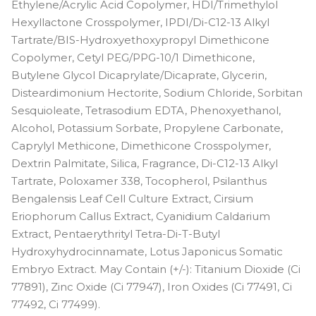
Ethylene/Acrylic Acid Copolymer, HDI/Trimethylol
#4Y - самый светлый с жёлтым
подтоном
Hexyllactone Crosspolymer, IPDI/Di-C12-13 Alkyl
Tartrate/BIS-Hydroxyethoxypropyl Dimethicone
#50WN - средний с тёплым
Copolymer, Cetyl PEG/PPG-10/1 Dimethicone,
нейтральным подтоном
Butylene Glycol Dicaprylate/Dicaprate, Glycerin,
#55WR - средний с тёплым
Disteardimonium Hectorite, Sodium Chloride, Sorbitan
красным подтоном
Sesquioleate, Tetrasodium EDTA, Phenoxyethanol,
#58Y - средний с жёлтым
Alcohol, Potassium Sorbate, Propylene Carbonate,
подтоном
Caprylyl Methicone, Dimethicone Crosspolymer,
#5N - самый светлый с
Dextrin Palmitate, Silica, Fragrance, Di-C12-13 Alkyl
нейтральным подтоном
Tartrate, Poloxamer 338, Tocopherol, Psilanthus
Bengalensis Leaf Cell Culture Extract, Cirsium
#60WY - средний с тёплым
жёлтым подтоном
Eriophorum Callus Extract, Cyanidium Caldarium
Extract, Pentaerythrityl Tetra-Di-T-Butyl
#70WN - средний с тёплым
нейтральным подтоном
Hydroxyhydrocinnamate, Lotus Japonicus Somatic
Embryo Extract. May Contain (+/-): Titanium Dioxide (Ci
#75Y - тёмный я жёлтым подтоном
77891), Zinc Oxide (Ci 77947), Iron Oxides (Ci 77491, Ci
#82W - тёмный с тёплым
77492, Ci 77499).
подтоном