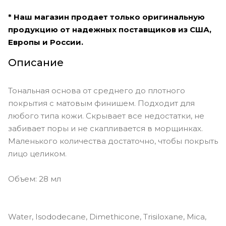
средний с тёплым подтоном
* Наш магазин продает только оригинальную
#31W - светлый более
продукцию от надежных поставщиков из США,
переходящий в средний с тёплым
Европы и России.
подтоном
Описание
#35R - светлый переходящий в
средний с розовым подтоном
#3N - почти самый светлый с
Тональная основа от среднего до плотного
нейтральным подтоном
покрытия с матовым финишем. Подходит для
любого типа кожи. Скрывает все недостатки, не
#40N - светлый переходящий в
средний с нейтральным подтоном
забивает поры и не скапливается в морщинках.
Маленького количества достаточно, чтобы покрыть
#41WY - светлый переходящий в
средний с тёплым жёлтым
лицо целиком.
подтоном
#42NY - средний с нейтрально-
Объем: 28 мл
жёлтым подтоном
#45N - средний с нейтральным
подтоном
Water, Isododecane, Dimethicone, Trisiloxane, Mica,