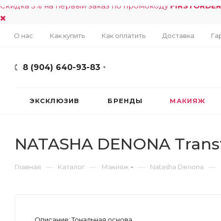
Скидка 5% на первый заказ по промокоду
FIRSTORDE
О нас
Как купить
Как оплатить
Доставка
Га
8 (904) 640-93-83
ЭКСКЛЮЗИВ
БРЕНДЫ
МАКИЯЖ
NATASHA DENONA Transfo
—
—
—
—
Главная
Каталог
Макияж
Natasha Denona
Описание:
Тональная основа