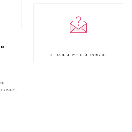
средний с тёплым подтоном
#31W - светлый более переходящий в
средний с тёплым подтоном
#35R - светлый переходящий в
средний с розовым подтоном
#3N - почти самый светлый с
 и
нейтральным подтоном
НЕ НАШЛИ НУЖНЫЙ ПРОДУКТ?
#40N - светлый переходящий в
средний с нейтральным подтоном
#41WY - светлый переходящий в
средний с тёплым жёлтым подтоном
и.
аточно,
#42NY - средний с нейтрально-
жёлтым подтоном
#45N - средний с нейтральным
подтоном
#4Y - самый светлый с жёлтым
подтоном