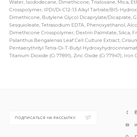
Water, Isododecane, Dimethicone, Trisiloxane, Mica, E
Crosspolymer, IPDI/Di-C12-13 Alkyl Tartrate/BIS-Hydr
Dimethicone, Butylene Glycol Dicaprylate/Dicaprate, G
Sesquioleate, Tetrasodium EDTA, Phenoxyethanol, Alco
Dimethicone Crosspolymer, Dextrin Palmitate, Silica, Fr
Psilanthus Bengalensis Leaf Cell Culture Extract, Cirsi
Pentaerythrityl Tetra-Di-T-Butyl Hydroxyhydrocinnamat
Titanium Dioxide (Ci 77891), Zinc Oxide (Ci 77947), Iron O
ПОДПИСАТЬСЯ НА РАССЫЛКУ