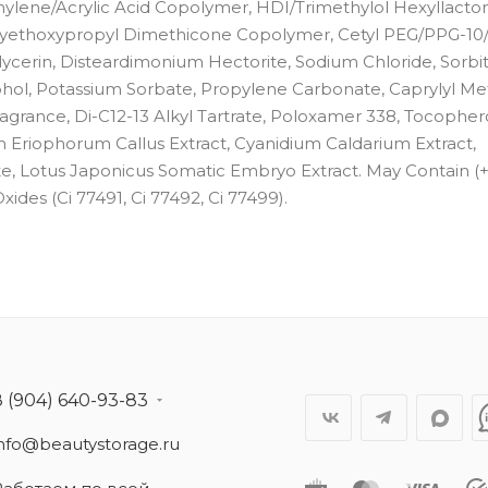
thylene/Acrylic Acid Copolymer, HDI/Trimethylol Hexyllacto
oxyethoxypropyl Dimethicone Copolymer, Cetyl PEG/PPG-10/
lycerin, Disteardimonium Hectorite, Sodium Chloride, Sorbi
hol, Potassium Sorbate, Propylene Carbonate, Caprylyl Me
agrance, Di-C12-13 Alkyl Tartrate, Poloxamer 338, Tocophero
um Eriophorum Callus Extract, Cyanidium Caldarium Extract,
e, Lotus Japonicus Somatic Embryo Extract. May Contain (+/
xides (Ci 77491, Ci 77492, Ci 77499).
8 (904) 640-93-83
info@beautystorage.ru