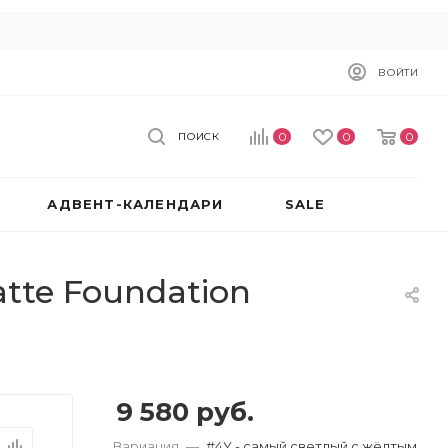
ВОЙТИ
0
0
0
ПОИСК
АДВЕНТ-КАЛЕНДАРИ
SALE
tte Foundation
9 580
руб.
Вариация
—
#4Y - самый светлый с жёлтым