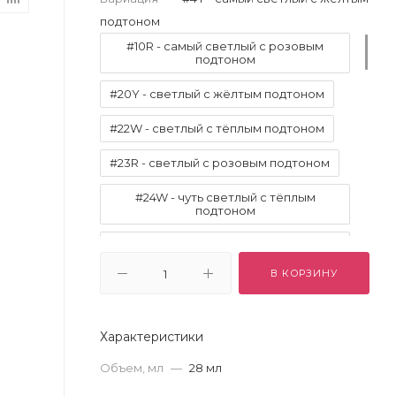
подтоном
#10R - самый светлый с розовым
подтоном
#20Y - светлый с жёлтым подтоном
#22W - светлый с тёплым подтоном
#23R - светлый с розовым подтоном
#24W - чуть светлый с тёплым
подтоном
#25NY - светлый с нейтрально-
жёлтым подтоном
В КОРЗИНУ
#26Y - чуть светлый с жёлтым
подтоном
Характеристики
#27WY - светлый с тёпло-жёлтым
подтоном
Объем, мл
—
28 мл
#30W - светлый переходящий в