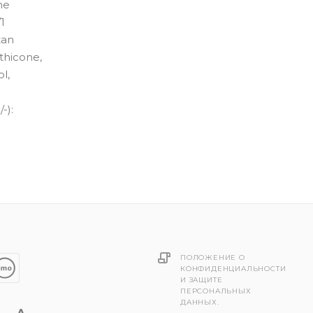
ne
#50WN - средний с тёплым
1
нейтральным подтоном
tan
thicone,
#55WR - средний с тёплым красным
подтоном
l,
#58Y - средний с жёлтым подтоном
-):
#5N - самый светлый с нейтральным
подтоном
#60WY - средний с тёплым жёлтым
подтоном
#70WN - средний с тёплым
нейтральным подтоном
#75Y - тёмный я жёлтым подтоном
ПОЛОЖЕНИЕ О
#82W - тёмный с тёплым подтоном
КОНФИДЕНЦИАЛЬНОСТИ
И ЗАЩИТЕ
#85WN - тёмный с тёплым
ПЕРСОНАЛЬНЫХ
нейтральным подтоном
ДАННЫХ.