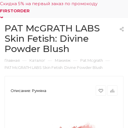
Скидка 5% на первый заказ по промокоду
FIRSTORDER
PAT McGRATH LABS
0
Skin Fetish: Divine
Powder Blush
—
—
—
—
Главная
Каталог
Макияж
Pat Mcgrath
PAT McGRATH LABS Skin Fetish: Divine Powder Blush
Описание:
Румяна