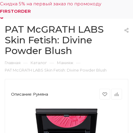
Скидка 5% на первый заказ по промокоду
FIRSTORDER
PAT McGRATH LABS
0
Skin Fetish: Divine
Powder Blush
—
—
—
Главная
Каталог
Макияж
PAT McGRATH LABS Skin Fetish: Divine Powder Blush
Описание:
Румяна