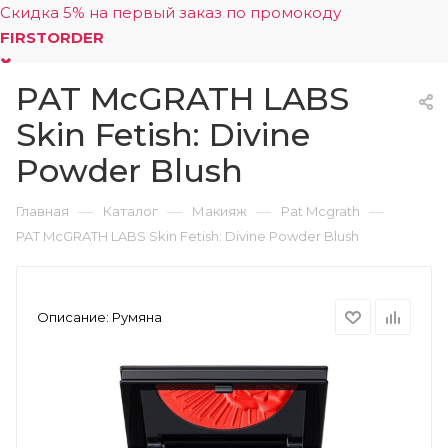
Скидка 5% на первый заказ по промокоду
FIRSTORDER
PAT McGRATH LABS
0
Skin Fetish: Divine
Powder Blush
—
—
—
—
Главная
Каталог
Макияж
Pat Mcgrath
PAT McGRATH LABS Skin Fetish: Divine Powder Blush
Описание:
Румяна