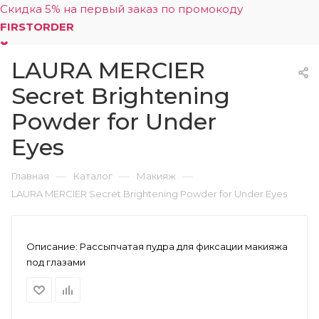
Скидка 5% на первый заказ по промокоду
FIRSTORDER
LAURA MERCIER
0
Secret Brightening
Powder for Under
Eyes
—
—
—
Главная
Каталог
Макияж
LAURA MERCIER Secret Brightening Powder for Under Eyes
Описание:
Рассыпчатая пудра для фиксации макияжа
под глазами