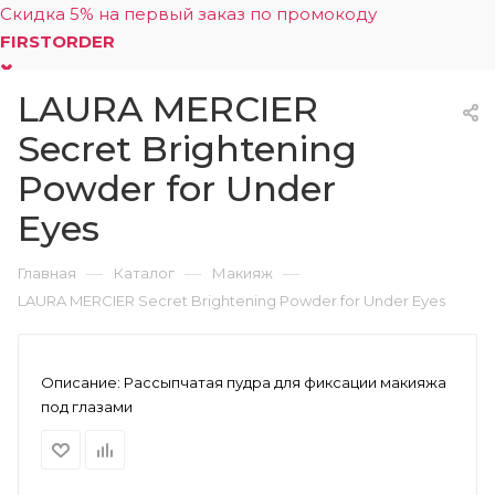
Скидка 5% на первый заказ по промокоду
FIRSTORDER
LAURA MERCIER
0
Secret Brightening
Powder for Under
Eyes
—
—
—
Главная
Каталог
Макияж
LAURA MERCIER Secret Brightening Powder for Under Eyes
Описание:
Рассыпчатая пудра для фиксации макияжа
под глазами