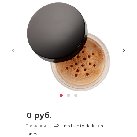
0
руб.
Вариация
—
#2 - medium to dark skin
tones