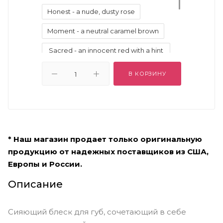
Honest - a nude, dusty rose
Moment - a neutral caramel brown
Sacred - an innocent red with a hint
of pink
В КОРЗИНУ
Sublime - a bright and modern
fuchsia pink
Trance - tawny plum brown with
shine
* Наш магазин продает только оригинальную
продукцию от надежных поставщиков из США,
Европы и России.
Описание
Сияющий блеск для губ, сочетающий в себе