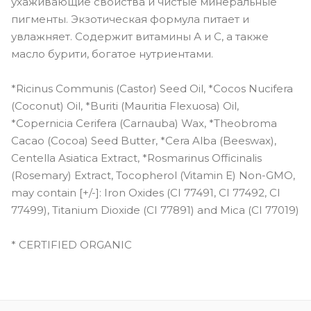
ухаживающие свойства и чистые минеральные
пигменты. Экзотическая формула питает и
увлажняет. Содержит витамины А и С, а также
масло бурити, богатое нутриентами.
*Ricinus Communis (Castor) Seed Oil, *Cocos Nucifera
(Coconut) Oil, *Buriti (Mauritia Flexuosa) Oil,
*Copernicia Cerifera (Carnauba) Wax, *Theobroma
Cacao (Cocoa) Seed Butter, *Cera Alba (Beeswax),
Centella Asiatica Extract, *Rosmarinus Officinalis
(Rosemary) Extract, Tocopherol (Vitamin E) Non-GMO,
may contain [+/-]: Iron Oxides (CI 77491, CI 77492, CI
77499), Titanium Dioxide (CI 77891) and Mica (CI 77019)
* CERTIFIED ORGANIC