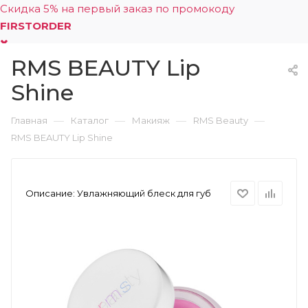
Скидка 5% на первый заказ по промокоду
FIRSTORDER
RMS BEAUTY Lip
0
Shine
—
—
—
—
Главная
Каталог
Макияж
RMS Beauty
RMS BEAUTY Lip Shine
Описание:
Увлажняющий блеск для губ