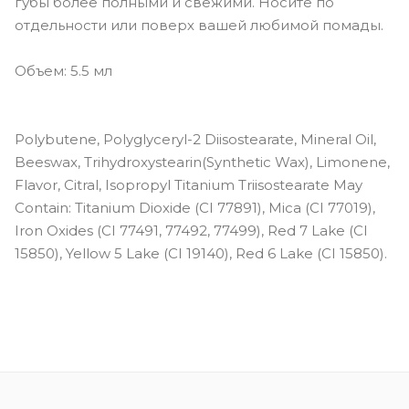
губы более полными и свежими. Носите по
отдельности или поверх вашей любимой помады.
Объем: 5.5 мл
Polybutene, Polyglyceryl-2 Diisostearate, Mineral Oil,
Beeswax, Trihydroxystearin(Synthetic Wax), Limonene,
Flavor, Citral, Isopropyl Titanium Triisostearate May
Contain: Titanium Dioxide (CI 77891), Mica (CI 77019),
Iron Oxides (CI 77491, 77492, 77499), Red 7 Lake (CI
15850), Yellow 5 Lake (CI 19140), Red 6 Lake (CI 15850).