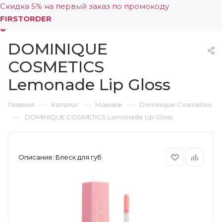
Скидка 5% на первый заказ по промокоду
FIRSTORDER
DOMINIQUE
0
COSMETICS
Lemonade Lip Gloss
—
—
—
Главная
Каталог
Макияж
Dominique Cosmetics
—
DOMINIQUE COSMETICS Lemonade Lip Gloss
Описание:
Блеск для губ