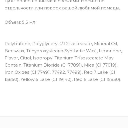
губы более полными и свежими. Носите по
отдельности или поверх вашей любимой помады.
Объем: 5.5 мл
Polybutene, Polyglyceryl-2 Diisostearate, Mineral Oil,
Beeswax, Trihydroxystearin(Synthetic Wax), Limonene,
Flavor, Citral, Isopropyl Titanium Triisostearate May
Contain: Titanium Dioxide (CI 77891), Mica (CI 77019),
Iron Oxides (CI 77491, 77492, 77499), Red 7 Lake (CI
15850), Yellow 5 Lake (CI 19140), Red 6 Lake (CI 15850).