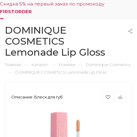
Скидка 5% на первый заказ по промокоду
FIRSTORDER
DOMINIQUE
0
COSMETICS
Lemonade Lip Gloss
—
—
—
Главная
Каталог
Макияж
Dominique Cosmetics
—
DOMINIQUE COSMETICS Lemonade Lip Gloss
Описание:
Блеск для губ