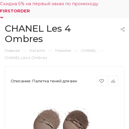
Скидка 5% на первый заказ по промокоду
FIRSTORDER
CHANEL Les 4
0
Ombres
—
—
—
—
Главная
Каталог
Макияж
CHANEL
CHANEL Les 4 Ombres
Описание:
Палетка теней для век