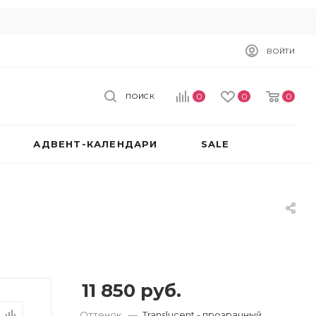
ВОЙТИ
0
0
0
ПОИСК
АДВЕНТ-КАЛЕНДАРИ
SALE
11 850
руб.
Оттенок
—
Translucent - прозрачный