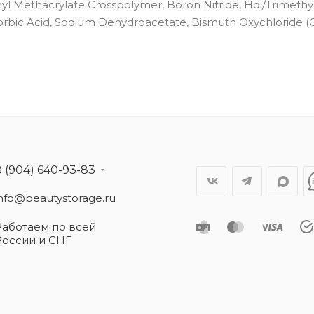
yl Methacrylate Crosspolymer, Boron Nitride, Hdi/Trimethy
rbic Acid, Sodium Dehydroacetate, Bismuth Oxychloride (Ci
8 (904) 640-93-83
info@beautystorage.ru
Работаем по всей
России и СНГ