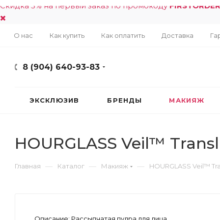
Скидка 5% на первый заказ по промокоду
FIRSTORDE
О нас
Как купить
Как оплатить
Доставка
Га
8 (904) 640-93-83
ЭКСКЛЮЗИВ
БРЕНДЫ
МАКИЯЖ
HOURGLASS Veil™ Transl
—
—
—
Главная
Каталог
Макияж
HOURGLASS Veil™ Tra
Описание:
Рассыпчатая пудра для лица