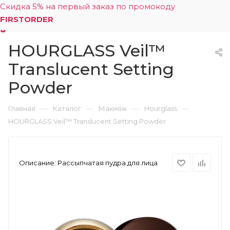
Скидка 5% на первый заказ по промокоду
FIRSTORDER
HOURGLASS Veil™
0
Translucent Setting
Powder
—
—
—
—
Главная
Каталог
Макияж
Hourglass
HOURGLASS Veil™ Translucent Setting Powder
Описание:
Рассыпчатая пудра для лица