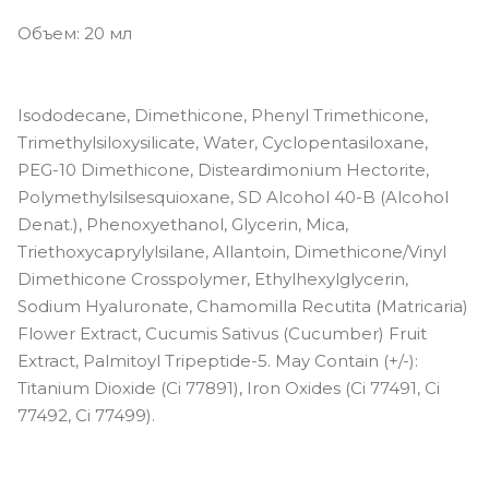
undertones
Объем: 20 мл
Cocoa - dark skin with warm yellow
undertones
Cool Beige - light-medium skin with
Isododecane, Dimethicone, Phenyl Trimethicone,
cool peachy undertones
Trimethylsiloxysilicate, Water, Cyclopentasiloxane,
Desert - tan skin with peachy
PEG-10 Dimethicone, Disteardimonium Hectorite,
undertones
Polymethylsilsesquioxane, SD Alcohol 40-B (Alcohol
Espresso - deep skin with warm
Denat.), Phenoxyethanol, Glycerin, Mica,
undertones
Triethoxycaprylylsilane, Allantoin, Dimethicone/Vinyl
Dimethicone Crosspolymer, Ethylhexylglycerin,
Fawn - light-medium skin with
golden undertones
Sodium Hyaluronate, Chamomilla Recutita (Matricaria)
Flower Extract, Cucumis Sativus (Cucumber) Fruit
Golden Sand - medium skin with
golden undertones
Extract, Palmitoyl Tripeptide-5. May Contain (+/-):
Titanium Dioxide (Ci 77891), Iron Oxides (Ci 77491, Ci
Hazelnut - deep skin with cool red
undertones
77492, Ci 77499).
Honey Beige - medium skin with
neutral olive undertones