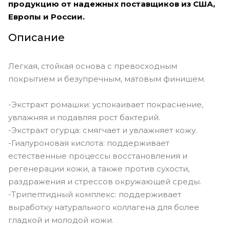
Cameo - medium skin with warm
продукцию от надежных поставщиков из США,
yellow undertones
Европы и России.
Caramel - tan skin with golden-
Описание
yellow undertones
Carob - deep skin with rich auburn
undertones
Легкая, стойкая основа с превосходным
покрытием и безупречным, матовым финишем.
Cashew - tan skin with cool pink
undertones
-Экстракт ромашки: успокаивает покраснение,
Cashmere - medium skin with
увлажняя и подавляя рост бактерий.
peachy undertones
-Экстракт огурца: смягчает и увлажняет кожу.
Caviar - very deep skin with cool red
-Гиалуроновая кислота: поддерживает
undertones
естественные процессы восстановления и
Chai - dark skin with neutral
регенерации кожи, а также против сухости,
undertones
раздражения и стрессов окружающей среды.
-Трипептидный комплекс: поддерживает
Chestnut - deep skin with neutral
olive undertones
выработку натурального коллагена для более
гладкой и молодой кожи.
Cinnamon - dark skin with golden