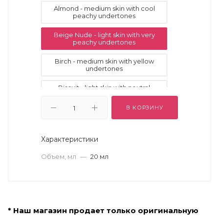
Almond - medium skin with cool
peachy undertones
Beige Nude - light skin with very
peachy undertones
Birch - medium skin with yellow
undertones
Biscuit - light skin with neutral
undertones and subtle pink tones
В КОРЗИНУ
Bisque - fair skin with cool pink
undertones
Характеристики
Bronzed - tan skin with neutral
undertones
Объем, мл
—
20 мл
Buff - light skin with neutral olive
undertones
Café - dark skin with golden-red
undertones
* Наш магазин продает только оригинальную