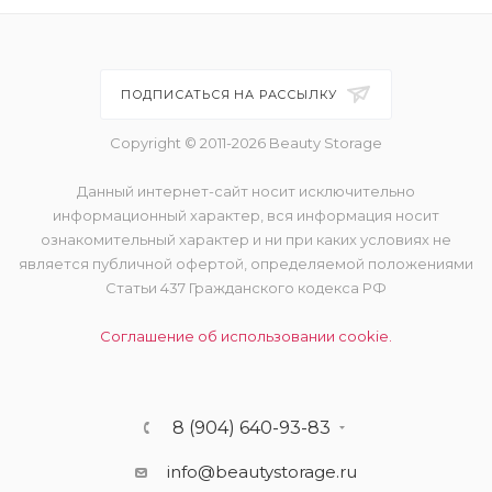
Ivory - very fair skin with cool
undertones
Latte - medium skin with golden
ПОДПИСАТЬСЯ НА РАССЫЛКУ
peachy undertones
Copyright © 2011-2026 Beauty Storage
Linen - light skin with warm
undertones
Данный интернет-сайт носит исключительно
Macchiato - tan skin with warm
информационный характер, вся информация носит
golden undertones and subtle pink
tones
ознакомительный характер и ни при каких условиях не
является публичной офертой, определяемой положениями
Mahogany - deep skin with neutral
Статьи 437 Гражданского кодекса РФ
undertones and subtle yellow tones
Соглашение об использовании cookie.
Maple - dark skin with neutral
undertones and subtle golden
tones
Mink - very deep skin with warm
8 (904) 640-93-83
undertones and subtle red tones
info@beautystorage.ru
Mocha - dark skin with cool
undertones