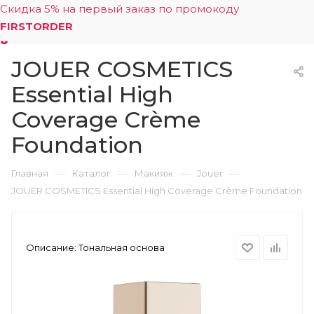
Скидка 5% на первый заказ по промокоду
FIRSTORDER
JOUER COSMETICS
0
Essential High
Coverage Crème
Foundation
—
—
—
—
Главная
Каталог
Макияж
Jouer
JOUER COSMETICS Essential High Coverage Crème Foundation
Описание:
Тональная основа