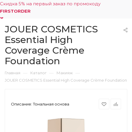
Скидка 5% на первый заказ по промокоду
FIRSTORDER
JOUER COSMETICS
0
Essential High
Coverage Crème
Foundation
—
—
—
Главная
Каталог
Макияж
JOUER COSMETICS Essential High Coverage Crème Foundation
Описание:
Тональная основа