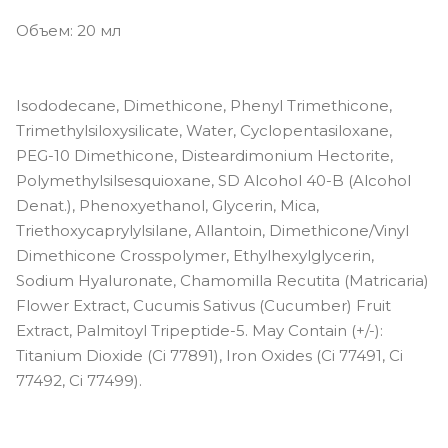
undertones
Объем: 20 мл
Cocoa - dark skin with warm yellow
undertones
Cool Beige - light-medium skin with
Isododecane, Dimethicone, Phenyl Trimethicone,
cool peachy undertones
Trimethylsiloxysilicate, Water, Cyclopentasiloxane,
Desert - tan skin with peachy
PEG-10 Dimethicone, Disteardimonium Hectorite,
undertones
Polymethylsilsesquioxane, SD Alcohol 40-B (Alcohol
Espresso - deep skin with warm
Denat.), Phenoxyethanol, Glycerin, Mica,
undertones
Triethoxycaprylylsilane, Allantoin, Dimethicone/Vinyl
Dimethicone Crosspolymer, Ethylhexylglycerin,
Fawn - light-medium skin with
golden undertones
Sodium Hyaluronate, Chamomilla Recutita (Matricaria)
Flower Extract, Cucumis Sativus (Cucumber) Fruit
Golden Sand - medium skin with
golden undertones
Extract, Palmitoyl Tripeptide-5. May Contain (+/-):
Titanium Dioxide (Ci 77891), Iron Oxides (Ci 77491, Ci
Hazelnut - deep skin with cool red
undertones
77492, Ci 77499).
Honey Beige - medium skin with
neutral olive undertones