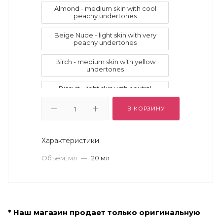
Almond - medium skin with cool
peachy undertones
Beige Nude - light skin with very
peachy undertones
Birch - medium skin with yellow
undertones
Biscuit - light skin with neutral
undertones and subtle pink tones
В КОРЗИНУ
Bisque - fair skin with cool pink
undertones
Характеристики
Bronzed - tan skin with neutral
undertones
Объем, мл
—
20 мл
Buff - light skin with neutral olive
undertones
Café - dark skin with golden-red
undertones
* Наш магазин продает только оригинальную