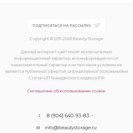
Ivory - very fair skin with cool
undertones
Latte - medium skin with golden
ПОДПИСАТЬСЯ НА РАССЫЛКУ
peachy undertones
Copyright © 2011-2026 Beauty Storage
Linen - light skin with warm
undertones
Данный интернет-сайт носит исключительно
Macchiato - tan skin with warm
информационный характер, вся информация носит
golden undertones and subtle pink
tones
ознакомительный характер и ни при каких условиях не
является публичной офертой, определяемой положениями
Mahogany - deep skin with neutral
Статьи 437 Гражданского кодекса РФ
undertones and subtle yellow tones
Соглашение об использовании cookie.
Maple - dark skin with neutral
undertones and subtle golden
tones
Mink - very deep skin with warm
8 (904) 640-93-83
undertones and subtle red tones
info@beautystorage.ru
Mocha - dark skin with cool
undertones