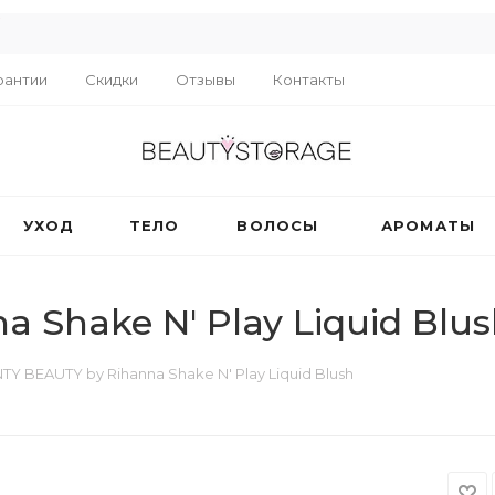
R
рантии
Скидки
Отзывы
Контакты
УХОД
ТЕЛО
ВОЛОСЫ
АРОМАТЫ
 Shake N' Play Liquid Blu
TY BEAUTY by Rihanna Shake N' Play Liquid Blush