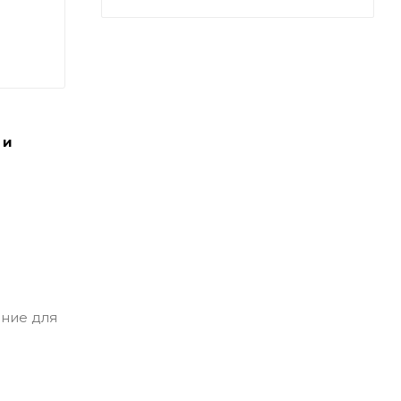
 и
ение для