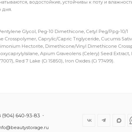
атываются, водостойкие, устойчивы к поту и влажност
 дня.
ntylene Glycol, Peg-10 Dimethicone, Cetyl Peg/Ppg-10/1
e Crosspolymer, Caprylic/Capric Triglyceride, Cucumis Sati
eardimonium Hectorite, Dimethicone/Vinyl Dimethicone Cross
hoxycaprylylsilane, Apium Graveolens (Celery) Seed Extract,
7007), Red 7 Lake (Ci 15850), Iron Oxides (Ci 77499).
8 (904) 640-93-83
info@beautystorage.ru