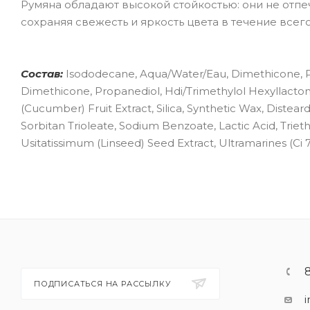
Румяна обладают высокой стойкостью: они не отпеч
сохраняя свежесть и яркость цвета в течение всего
Состав:
Isododecane, Aqua/Water/Eau, Dimethicone, Pe
Dimethicone, Propanediol, Hdi/Trimethylol Hexyllacton
(Cucumber) Fruit Extract, Silica, Synthetic Wax, Dist
Sorbitan Trioleate, Sodium Benzoate, Lactic Acid, Triet
Usitatissimum (Linseed) Seed Extract, Ultramarines (Ci 7
ПОДПИСАТЬСЯ НА РАССЫЛКУ