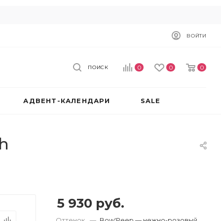
ВОЙТИ
0
0
0
ПОИСК
АДВЕНТ-КАЛЕНДАРИ
SALE
sh
5 930
руб.
Оттенок
—
Bow'Peep — нежно-розовый