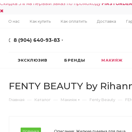
Скидка 5% на первый заказ по промокоду
FIRSTORDE
О нас
Как купить
Как оплатить
Доставка
Га
8 (904) 640-93-83
ЭКСКЛЮЗИВ
БРЕНДЫ
МАКИЯЖ
FENTY BEAUTY by Rihanna
—
—
—
—
Главная
Каталог
Макияж
Fenty Beauty
FEN
Новинка
Описание:
Жидкие румяна для лица