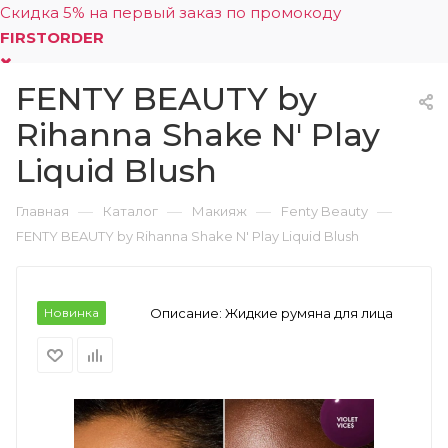
Скидка 5% на первый заказ по промокоду
FIRSTORDER
FENTY BEAUTY by
0
Rihanna Shake N' Play
Liquid Blush
—
—
—
—
Главная
Каталог
Макияж
Fenty Beauty
FENTY BEAUTY by Rihanna Shake N' Play Liquid Blush
Новинка
Описание:
Жидкие румяна для лица