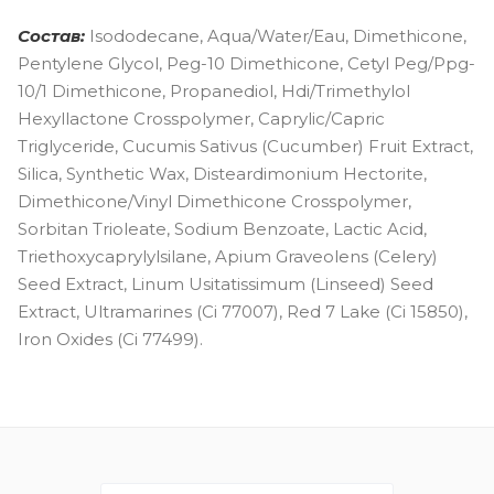
Состав:
Isododecane, Aqua/Water/Eau, Dimethicone,
Pentylene Glycol, Peg-10 Dimethicone, Cetyl Peg/Ppg-
10/1 Dimethicone, Propanediol, Hdi/Trimethylol
Hexyllactone Crosspolymer, Caprylic/Capric
Triglyceride, Cucumis Sativus (Cucumber) Fruit Extract,
Silica, Synthetic Wax, Disteardimonium Hectorite,
Dimethicone/Vinyl Dimethicone Crosspolymer,
Sorbitan Trioleate, Sodium Benzoate, Lactic Acid,
Triethoxycaprylylsilane, Apium Graveolens (Celery)
Seed Extract, Linum Usitatissimum (Linseed) Seed
Extract, Ultramarines (Ci 77007), Red 7 Lake (Ci 15850),
Iron Oxides (Ci 77499).