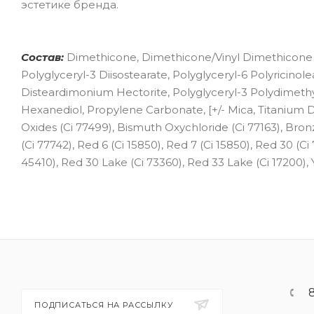
эстетике бренда.
Состав:
Dimethicone, Dimethicone/Vinyl Dimethicone C
Polyglyceryl-3 Diisostearate, Polyglyceryl-6 Polyricin
Disteardimonium Hectorite, Polyglyceryl-3 Polydimethyl
Hexanediol, Propylene Carbonate, [+/- Mica, Titanium Dio
Oxides (Ci 77499), Bismuth Oxychloride (Ci 77163), Br
(Ci 77742), Red 6 (Ci 15850), Red 7 (Ci 15850), Red 30 (C
45410), Red 30 Lake (Ci 73360), Red 33 Lake (Ci 17200), Y
ПОДПИСАТЬСЯ НА РАССЫЛКУ