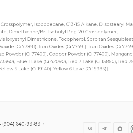
rosspolymer, Isododecane, C13-15 Alkane, Diisostearyl Mal
oleate, Dimethicone/Bis-Isobutyl Ppg-20 Crosspolymer,
siloxyethyl Dimethicone, Tocopherol, Sorbitan Sesquioleate
xide (Ci 77891), Iron Oxides (Ci 77491), Iron Oxides (Ci 7749
onze Powder (Ci 77400), Copper Powder (Ci 77400), Mangane
i 73360), Blue 1 Lake (Ci 42090), Red 7 Lake (Ci 15850), Red 2
ellow 5 Lake (Ci 19140), Yellow 6 Lake (Ci 15985)].
8 (904) 640-93-83