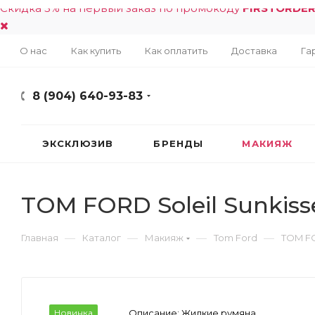
Скидка 5% на первый заказ по промокоду
FIRSTORDE
О нас
Как купить
Как оплатить
Доставка
Га
8 (904) 640-93-83
ЭКСКЛЮЗИВ
БРЕНДЫ
МАКИЯЖ
TOM FORD Soleil Sunkiss
—
—
—
—
Главная
Каталог
Макияж
Tom Ford
TOM FO
Новинка
Описание:
Жидкие румяна