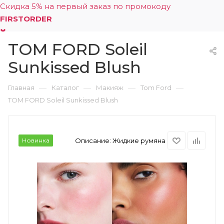
Скидка 5% на первый заказ по промокоду
FIRSTORDER
TOM FORD Soleil
0
Sunkissed Blush
—
—
—
—
Главная
Каталог
Макияж
Tom Ford
TOM FORD Soleil Sunkissed Blush
Новинка
Описание:
Жидкие румяна