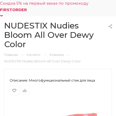
Скидка 5% на первый заказ по промокоду
FIRSTORDER
NUDESTIX Nudies
0
Bloom All Over Dewy
Color
—
—
—
Главная
Каталог
Макияж
NUDESTIX Nudies Bloom All Over Dewy Color
Описание:
Многофункциональный стик для лица