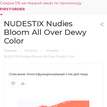
Скидка 5% на первый заказ по промокоду
FIRSTORDER
NUDESTIX Nudies
0
Bloom All Over Dewy
Color
—
—
—
Главная
Каталог
Макияж
NUDESTIX Nudies Bloom All Over Dewy Color
Описание:
Многофункциональный стик для лица