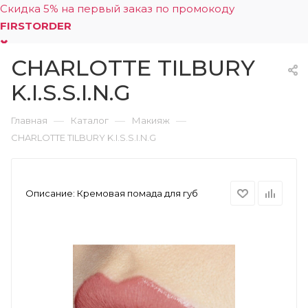
Скидка 5% на первый заказ по промокоду
FIRSTORDER
CHARLOTTE TILBURY
0
K.I.S.S.I.N.G
—
—
—
Главная
Каталог
Макияж
CHARLOTTE TILBURY K.I.S.S.I.N.G
Описание:
Кремовая помада для губ