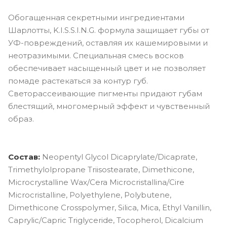
Обогащенная секретными ингредиентами
Шарлотты, K.I.S.S.I.N.G. формула защищает губы от
УФ-повреждений, оставляя их кашемировыми и
неотразимыми. Специальная смесь восков
обеспечивает насыщенный цвет и не позволяет
помаде растекаться за контур губ.
Светорассеивающие пигменты придают губам
блестящий, многомерный эффект и чувственный
образ.
Состав:
Neopentyl Glycol Dicaprylate/Dicaprate,
Trimethylolpropane Triisostearate, Dimethicone,
Microcrystalline Wax/Cera Microcristallina/Cire
Microcristalline, Polyethylene, Polybutene,
Dimethicone Crosspolymer, Silica, Mica, Ethyl Vanillin,
Caprylic/Capric Triglyceride, Tocopherol, Dicalcium