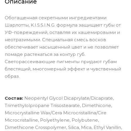
Описание
Обогащенная секретными ингредиентами
Шарлотты, K.I.S.S.I.N.G. формула защищает губы от
УФ-повреждений, оставляя их кашемировыми и
неотразимыми. Специальная смесь восков
обеспечивает насыщенный цвет и не позволяет
помаде растекаться за контур губ.
Светорассеивающие пигменты придают губам
блестящий, многомерный эффект и чувственный
образ.
Состав:
Neopentyl Glycol Dicaprylate/Dicaprate,
Trimethylolpropane Triisostearate, Dimethicone,
Microcrystalline Wax/Cera Microcristallina/Cire
Microcristalline, Polyethylene, Polybutene,
Dimethicone Crosspolymer, Silica, Mica, Ethyl Vanillin,