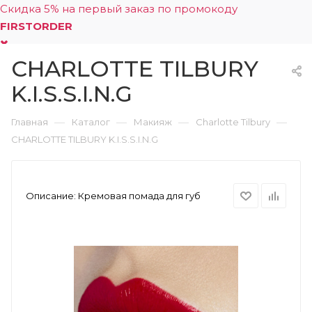
Скидка 5% на первый заказ по промокоду
FIRSTORDER
CHARLOTTE TILBURY
0
K.I.S.S.I.N.G
—
—
—
—
Главная
Каталог
Макияж
Charlotte Tilbury
CHARLOTTE TILBURY K.I.S.S.I.N.G
Описание:
Кремовая помада для губ