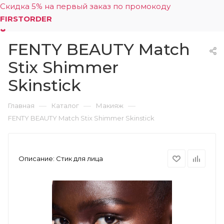
Скидка 5% на первый заказ по промокоду
FIRSTORDER
FENTY BEAUTY Match
0
Stix Shimmer
Skinstick
—
—
—
Главная
Каталог
Макияж
FENTY BEAUTY Match Stix Shimmer Skinstick
Описание:
Стик для лица