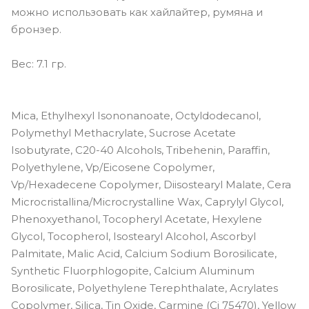
можно использовать как хайлайтер, румяна и
бронзер.
Вес: 7.1 гр.
Mica, Ethylhexyl Isononanoate, Octyldodecanol,
Polymethyl Methacrylate, Sucrose Acetate
Isobutyrate, C20-40 Alcohols, Tribehenin, Paraffin,
Polyethylene, Vp/Eicosene Copolymer,
Vp/Hexadecene Copolymer, Diisostearyl Malate, Cera
Microcristallina/Microcrystalline Wax, Caprylyl Glycol,
Phenoxyethanol, Tocopheryl Acetate, Hexylene
Glycol, Tocopherol, Isostearyl Alcohol, Ascorbyl
Palmitate, Malic Acid, Calcium Sodium Borosilicate,
Synthetic Fluorphlogopite, Calcium Aluminum
Borosilicate, Polyethylene Terephthalate, Acrylates
Copolymer, Silica, Tin Oxide, Carmine (Ci 75470), Yellow