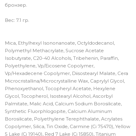
бронзер.
Вес: 7.1 гр.
Mica, Ethylhexyl Isononanoate, Octyldodecanol,
Polymethyl Methacrylate, Sucrose Acetate
Isobutyrate, C20-40 Alcohols, Tribehenin, Paraffin,
Polyethylene, Vp/Eicosene Copolymer,
Vp/Hexadecene Copolymer, Diisostearyl Malate, Cera
Microcristallina/Microcrystalline Wax, Caprylyl Glycol,
Phenoxyethanol, Tocopheryl Acetate, Hexylene
Glycol, Tocopherol, Isostearyl Alcohol, Ascorbyl
Palmitate, Malic Acid, Calcium Sodium Borosilicate,
Synthetic Fluorphlogopite, Calcium Aluminum
Borosilicate, Polyethylene Terephthalate, Acrylates
Copolymer, Silica, Tin Oxide, Carmine (Ci 75470), Yellow
5 Lake (Ci 19140), Red 7 Lake (Ci 15850), Titanium