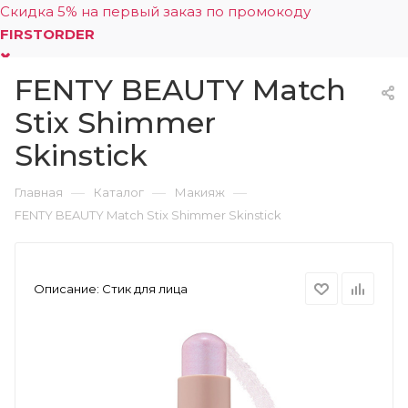
Скидка 5% на первый заказ по промокоду
FIRSTORDER
FENTY BEAUTY Match
0
Stix Shimmer
Skinstick
—
—
—
Главная
Каталог
Макияж
FENTY BEAUTY Match Stix Shimmer Skinstick
Описание:
Стик для лица