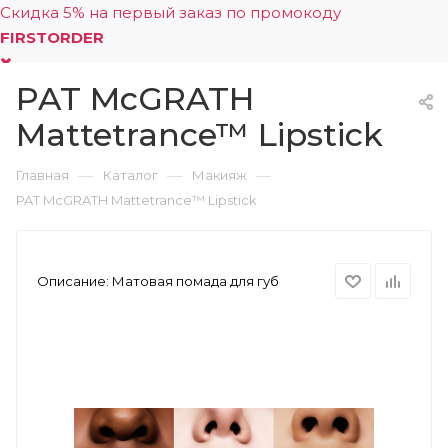
Скидка 5% на первый заказ по промокоду
FIRSTORDER
PAT McGRATH
0
Mattetrance™ Lipstick
—
—
—
Главная
Каталог
Макияж
PAT McGRATH Mattetrance™ Lipstick
Описание:
Матовая помада для губ