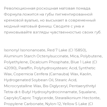
Революционная роскошная матовая помада.
Формула ложится на губы пигментированной
кремовой вуалью, но высыхает в современный
модный матовый финиш. Сводите с ума и
приковывайте взгляды чувственностью своих губ.
Isononyl Isononanoate, Red 7 Lake (CI 15850),
Aluminum Starch Octenylsuccinate, Mica, Polybutene,
Polyethylene, Dicalcium Phosphate, Blue 1 Lake (CI
42090), Paraffin, Polyhydroxystearic Acid, Synthetic
Wax, Copernicia Cerifera (Carnauba) Wax, Kaolin,
Hydrogenated Soybean Oil, Stearic Acid,
Microcrystalline Wax, Bis-Diglyceryl, Pentaerythrityl
Tetra-di-t-Butyl Hydroxyhydrocinnamate, Squalane,
Caprylic/Capric Triglyceride, Stearalkonium Hectorite,
Propylene Carbonate, Nylon-12, Yellow 5 Lake (CI