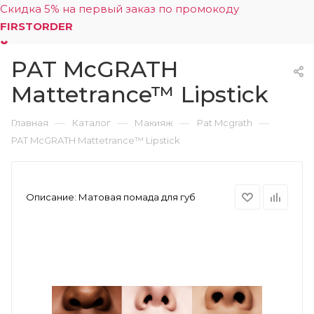
Скидка 5% на первый заказ по промокоду
FIRSTORDER
PAT McGRATH
0
Mattetrance™ Lipstick
—
—
—
—
Главная
Каталог
Макияж
Pat Mcgrath
PAT McGRATH Mattetrance™ Lipstick
Описание:
Матовая помада для губ