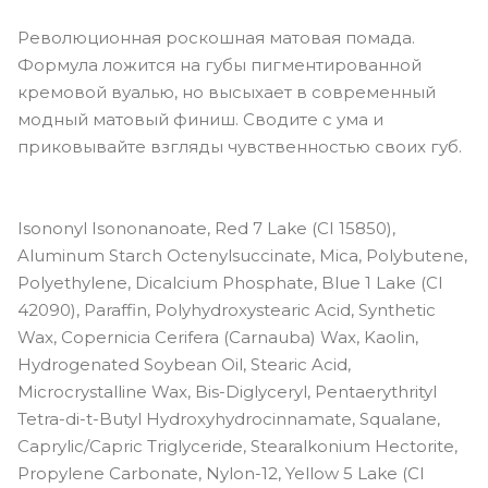
Революционная роскошная матовая помада.
Формула ложится на губы пигментированной
кремовой вуалью, но высыхает в современный
модный матовый финиш. Сводите с ума и
приковывайте взгляды чувственностью своих губ.
Isononyl Isononanoate, Red 7 Lake (CI 15850),
Aluminum Starch Octenylsuccinate, Mica, Polybutene,
Polyethylene, Dicalcium Phosphate, Blue 1 Lake (CI
42090), Paraffin, Polyhydroxystearic Acid, Synthetic
Wax, Copernicia Cerifera (Carnauba) Wax, Kaolin,
Hydrogenated Soybean Oil, Stearic Acid,
Microcrystalline Wax, Bis-Diglyceryl, Pentaerythrityl
Tetra-di-t-Butyl Hydroxyhydrocinnamate, Squalane,
Caprylic/Capric Triglyceride, Stearalkonium Hectorite,
Propylene Carbonate, Nylon-12, Yellow 5 Lake (CI