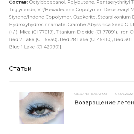
Состав:
Octyldodecanol, Polybutene, Pentaerythrityl T
Triglyceride, VP/Hexadecene Copolymer, Diisostearyl M
Styrene/Indene Copolymer, Ozokerite, Stearalkonium Be
Hydroxyhydrocinnamate, Crambe Abyssinica Seed Oil, Eth
(+/-): Mica (CI 77019), Titanium Dioxide (CI 77891), Iron 
Red 7 Lake (CI 15850), Red 28 Lake (CI 45410), Red 30 La
Blue 1 Lake (CI 42090)].
Статьи
ОБЗОРЫ ТОВАРОВ
—
07.04.2022
Возвращение леге