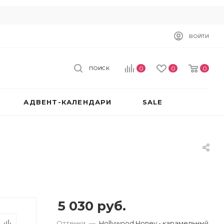
ВОЙТИ
0
0
0
ПОИСК
АДВЕНТ-КАЛЕНДАРИ
SALE
5 030
руб.
Оттенки
—
Hollywood Honey - карамельный