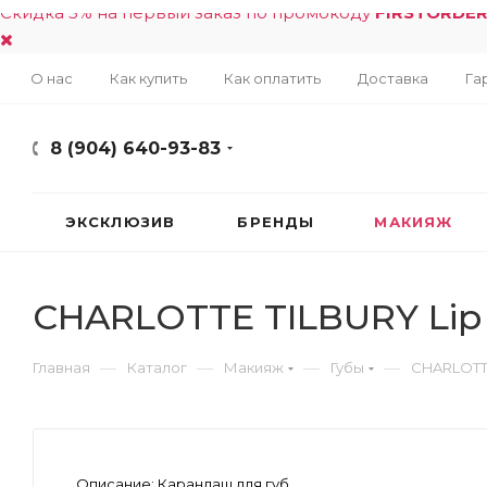
Скидка 5% на первый заказ по промокоду
FIRSTORDE
О нас
Как купить
Как оплатить
Доставка
Га
8 (904) 640-93-83
ЭКСКЛЮЗИВ
БРЕНДЫ
МАКИЯЖ
CHARLOTTE TILBURY Lip
—
—
—
—
Главная
Каталог
Макияж
Губы
CHARLOTTE
Описание:
Карандаш для губ