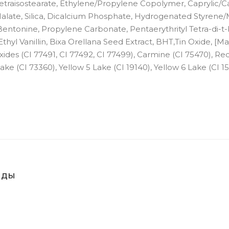
etraisostearate, Ethylene/Propylene Copolymer, Caprylic/C
alate, Silica, Dicalcium Phosphate, Hydrogenated Styrene/
ntonine, Propylene Carbonate, Pentaerythrityl Tetra-di-t-
yl Vanillin, Bixa Orellana Seed Extract, BHT,Tin Oxide, [M
Oxides (CI 77491, CI 77492, CI 77499), Carmine (CI 75470), Red
ke (CI 73360), Yellow 5 Lake (CI 19140), Yellow 6 Lake (CI 15
нды