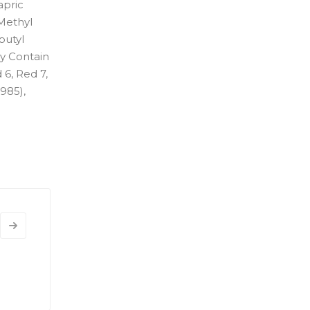
apric
Methyl
butyl
ay Contain
 6, Red 7,
985),