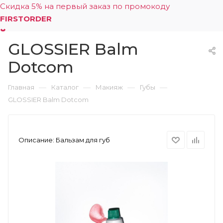
Скидка 5% на первый заказ по промокоду
FIRSTORDER
GLOSSIER Balm
0
Dotcom
—
—
—
—
Главная
Каталог
Макияж
Губы
GLOSSIER Balm Dotcom
Описание:
Бальзам для губ