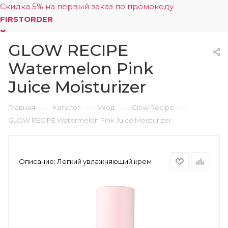
Скидка 5% на первый заказ по промокоду
FIRSTORDER
GLOW RECIPE
0
Watermelon Pink
Juice Moisturizer
—
—
—
—
Главная
Каталог
Уход
Glow Recipe
GLOW RECIPE Watermelon Pink Juice Moisturizer
Описание:
Легкий увлажняющий крем