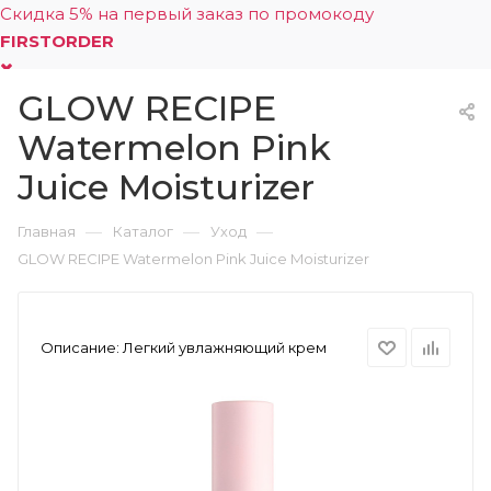
Скидка 5% на первый заказ по промокоду
FIRSTORDER
GLOW RECIPE
0
Watermelon Pink
Juice Moisturizer
—
—
—
Главная
Каталог
Уход
GLOW RECIPE Watermelon Pink Juice Moisturizer
Описание:
Легкий увлажняющий крем