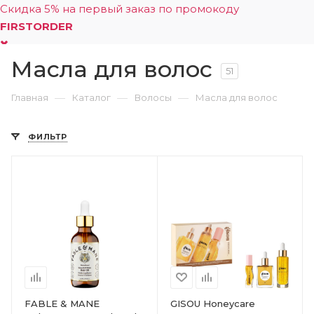
Скидка 5% на первый заказ по промокоду
FIRSTORDER
Масла для волос
0
51
—
—
—
Главная
Каталог
Волосы
Масла для волос
ФИЛЬТР
FABLE & MANE
GISOU Honeycare