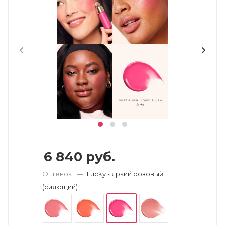
6 840
руб.
Оттенок
—
Lucky - яркий розовый
(сияющий)