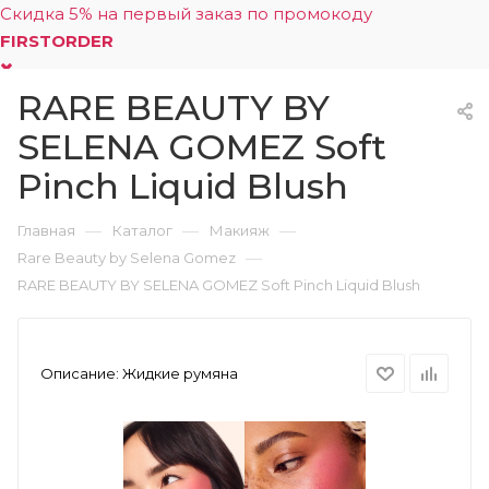
Скидка 5% на первый заказ по промокоду
FIRSTORDER
RARE BEAUTY BY
0
SELENA GOMEZ Soft
Pinch Liquid Blush
—
—
—
Главная
Каталог
Макияж
—
Rare Beauty by Selena Gomez
RARE BEAUTY BY SELENA GOMEZ Soft Pinch Liquid Blush
Описание:
Жидкие румяна