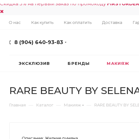
Скидка 5% на первый заказ по промокоду
FIRSTORDE
О нас
Как купить
Как оплатить
Доставка
Га
8 (904) 640-93-83
ЭКСКЛЮЗИВ
БРЕНДЫ
МАКИЯЖ
RARE BEAUTY BY SELENA 
—
—
—
Главная
Каталог
Макияж
RARE BEAUTY BY SELE
Описание:
Жидкие румяна