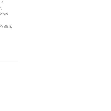
ne
,
denia
77891),