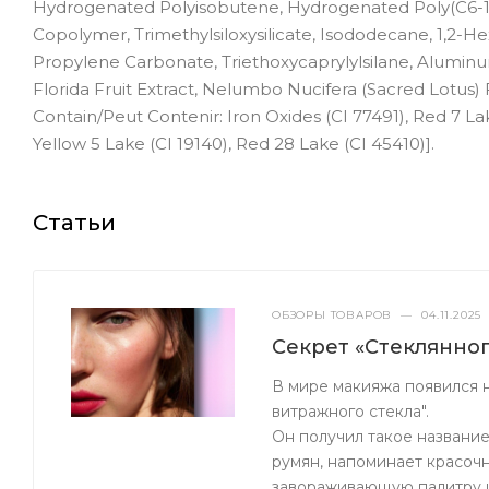
Hydrogenated Polyisobutene, Hydrogenated Poly(C6-14
Copolymer, Trimethylsiloxysilicate, Isododecane, 1,2-H
Propylene Carbonate, Triethoxycaprylylsilane, Aluminu
Florida Fruit Extract, Nelumbo Nucifera (Sacred Lotus)
Contain/Peut Contenir: Iron Oxides (CI 77491), Red 7 Lak
Yellow 5 Lake (CI 19140), Red 28 Lake (CI 45410)].
Статьи
ОБЗОРЫ ТОВАРОВ
—
04.11.2025
Секрет «Стеклянно
В мире макияжа появился н
витражного стекла".
Он получил такое название
румян, напоминает красоч
завораживающую палитру 