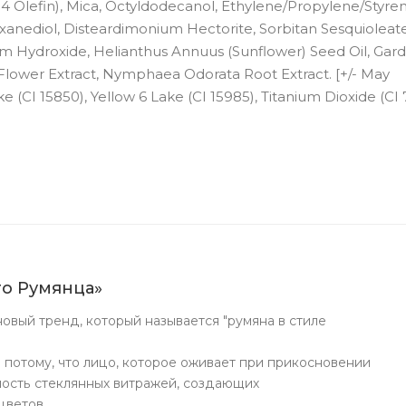
 Olefin), Mica, Octyldodecanol, Ethylene/Propylene/Styre
exanediol, Disteardimonium Hectorite, Sorbitan Sesquioleate
m Hydroxide, Helianthus Annuus (Sunflower) Seed Oil, Gar
 Flower Extract, Nymphaea Odorata Root Extract. [+/- May
e (CI 15850), Yellow 6 Lake (CI 15985), Titanium Dioxide (CI 
го Румянца»
овый тренд, который называется "румяна в стиле
 потому, что лицо, которое оживает при прикосновении
ность стеклянных витражей, создающих
цветов.