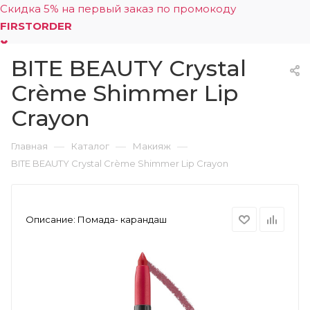
Скидка 5% на первый заказ по промокоду
FIRSTORDER
BITE BEAUTY Crystal
0
Crème Shimmer Lip
Crayon
—
—
—
Главная
Каталог
Макияж
BITE BEAUTY Crystal Crème Shimmer Lip Crayon
Описание:
Помада- карандаш