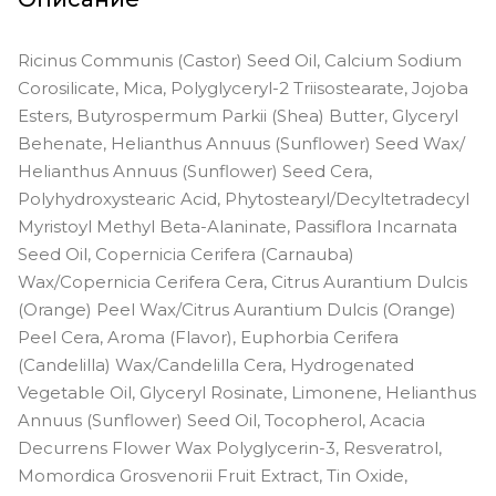
Ricinus Communis (Castor) Seed Oil, Calcium Sodium
Corosilicate, Mica, Polyglyceryl-2 Triisostearate, Jojoba
Esters, Butyrospermum Parkii (Shea) Butter, Glyceryl
Behenate, Helianthus Annuus (Sunflower) Seed Wax/
Helianthus Annuus (Sunflower) Seed Cera,
Polyhydroxystearic Acid, Phytostearyl/Decyltetradecyl
Myristoyl Methyl Beta-Alaninate, Passiflora Incarnata
Seed Oil, Copernicia Cerifera (Carnauba)
Wax/Copernicia Cerifera Cera, Citrus Aurantium Dulcis
(Orange) Peel Wax/Citrus Aurantium Dulcis (Orange)
Peel Cera, Aroma (Flavor), Euphorbia Cerifera
(Candelilla) Wax/Candelilla Cera, Hydrogenated
Vegetable Oil, Glyceryl Rosinate, Limonene, Helianthus
Annuus (Sunflower) Seed Oil, Tocopherol, Acacia
Decurrens Flower Wax Polyglycerin-3, Resveratrol,
Momordica Grosvenorii Fruit Extract, Tin Oxide,