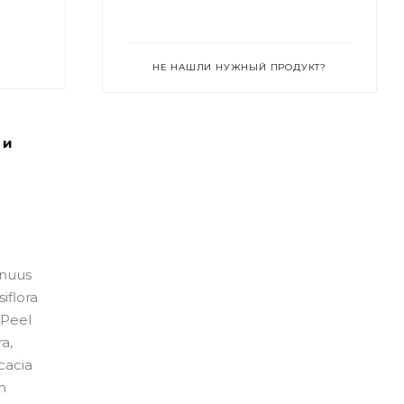
НЕ НАШЛИ НУЖНЫЙ ПРОДУКТ?
 и
nnuus
iflora
 Peel
a,
cacia
n