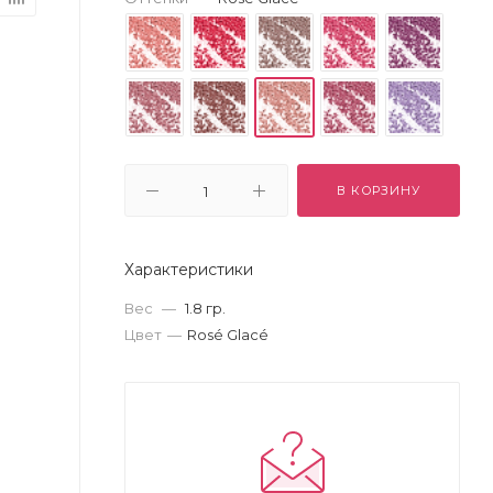
В КОРЗИНУ
Характеристики
Вес
—
1.8 гр.
Цвет
—
Rosé Glacé