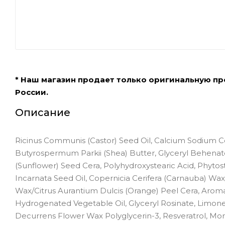
* Наш магазин продает только оригинальную п
России.
Описание
Ricinus Communis (Castor) Seed Oil, Calcium Sodium Coros
Butyrospermum Parkii (Shea) Butter, Glyceryl Behena
(Sunflower) Seed Cera, Polyhydroxystearic Acid, Phytost
Incarnata Seed Oil, Copernicia Cerifera (Carnauba) Wax
Wax/Citrus Aurantium Dulcis (Orange) Peel Cera, Aroma (
Hydrogenated Vegetable Oil, Glyceryl Rosinate, Limone
Decurrens Flower Wax Polyglycerin-3, Resveratrol, Momor