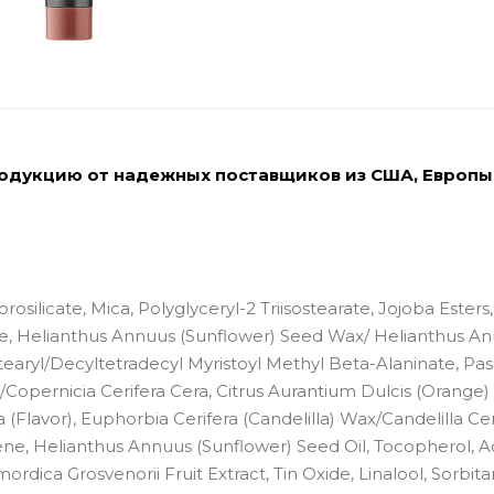
родукцию от надежных поставщиков из США, Европы
ilicate, Mica, Polyglyceryl-2 Triisostearate, Jojoba Esters,
te, Helianthus Annuus (Sunflower) Seed Wax/ Helianthus A
earyl/Decyltetradecyl Myristoyl Methyl Beta-Alaninate, Pass
/Copernicia Cerifera Cera, Citrus Aurantium Dulcis (Orange)
Flavor), Euphorbia Cerifera (Candelilla) Wax/Candelilla Cer
ne, Helianthus Annuus (Sunflower) Seed Oil, Tocopherol, A
dica Grosvenorii Fruit Extract, Tin Oxide, Linalool, Sorbita