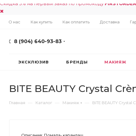
Скидка 5% на первый заказ по промокоду
FIRSTORDE
О нас
Как купить
Как оплатить
Доставка
Га
8 (904) 640-93-83
ЭКСКЛЮЗИВ
БРЕНДЫ
МАКИЯЖ
BITE BEAUTY Crystal Cr
—
—
—
Главная
Каталог
Макияж
BITE BEAUTY Crystal 
Описание:
Помада- карандаш