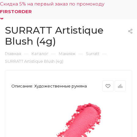
Скидка 5% на первый заказ по промокоду
FIRSTORDER
SURRATT Artistique
0
Blush (4g)
—
—
—
—
Главная
Каталог
Макияж
Surratt
SURRATT Artistique Blush (4g)
Описание:
Художественные румяна