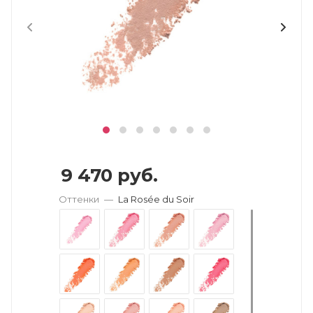
9 470
руб.
Оттенки
—
La Rosée du Soir