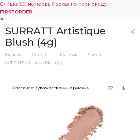
Скидка 5% на первый заказ по промокоду
FIRSTORDER
SURRATT Artistique
0
Blush (4g)
—
—
—
—
Главная
Каталог
Макияж
Surratt
SURRATT Artistique Blush (4g)
Описание:
Художественные румяна