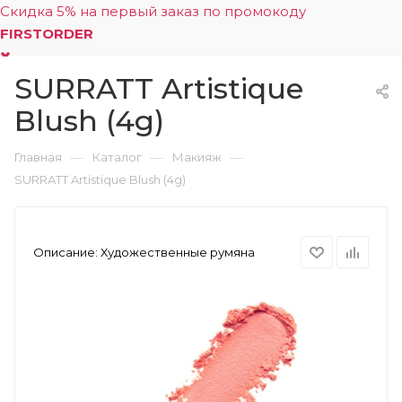
Скидка 5% на первый заказ по промокоду
FIRSTORDER
SURRATT Artistique
0
Blush (4g)
—
—
—
Главная
Каталог
Макияж
SURRATT Artistique Blush (4g)
Описание:
Художественные румяна