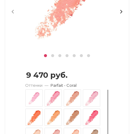
9 470
руб.
Оттенки
—
Parfait - Coral