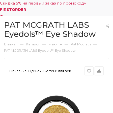
Скидка 5% на первый заказ по промокоду
FIRSTORDER
PAT MCGRATH LABS
0
Eyedols™ Eye Shadow
—
—
—
—
Главная
Каталог
Макияж
Pat Mcgrath
PAT MCGRATH LABS Eyedols™ Eye Shadow
Описание:
Одиночные тени для век