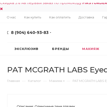
Скидка 5% на первый заказ по промокоду
FIRSTORDE
О нас
Как купить
Как оплатить
Доставка
Га
8 (904) 640-93-83
ЭКСКЛЮЗИВ
БРЕНДЫ
МАКИЯЖ
PAT MCGRATH LABS Eyed
—
—
—
Главная
Каталог
Макияж
PAT MCGRATH LABS E
Описание:
Одиночные тени для век