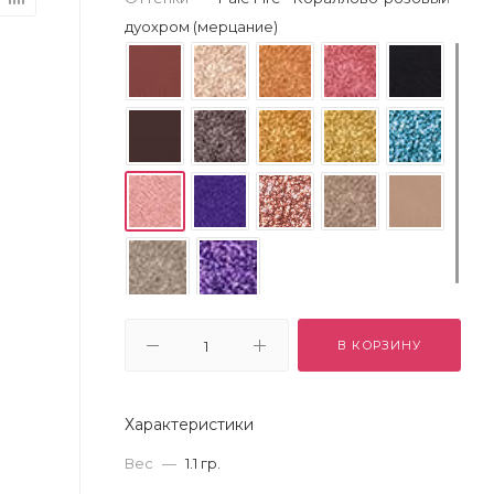
дуохром (мерцание)
В КОРЗИНУ
Характеристики
Вес
—
1.1 гр.