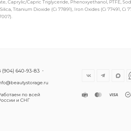
ate, Caprylic/Capric Triglyceride, Phenoxyethanol, PTFE, So
ica, Titanium Dioxide (Ci 77891), Iron Oxides (Ci 77491, Ci 7
7007).
8 (904) 640-93-83
info@beautystorage.ru
Работаем по всей
России и СНГ