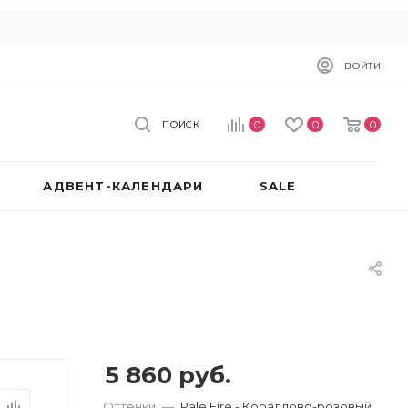
ВОЙТИ
0
0
0
ПОИСК
АДВЕНТ-КАЛЕНДАРИ
SALE
5 860
руб.
Оттенки
—
Pale Fire - Кораллово-розовый