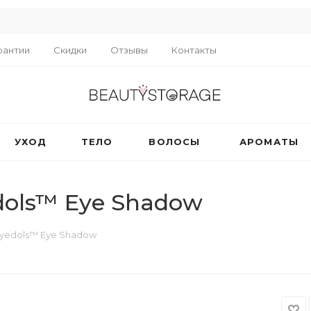
R
рантии
Скидки
Отзывы
Контакты
УХОД
ТЕЛО
ВОЛОСЫ
АРОМАТЫ
ols™ Eye Shadow
yedols™ Eye Shadow